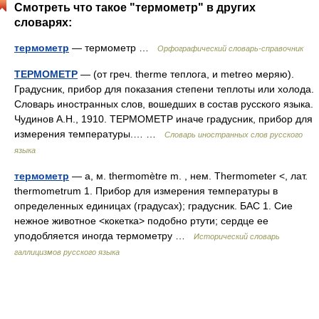
Смотреть что такое "термометр" в других
словарях:
термометр
— термометр …
Орфографический словарь-справочник
ТЕРМОМЕТР
— (от греч. therme теплога, и metreo меряю).
Градусник, прибор для показания степени теплоты или холода.
Словарь иностранных слов, вошедших в состав русского языка.
Чудинов А.Н., 1910. ТЕРМОМЕТР иначе градусник, прибор для
измерения температуры.… …
Словарь иностранных слов русского
языка
термометр
— а, м. thermomètre m. , нем. Thermometer <, лат.
thermometrum 1. Прибор для измерения температуры в
определенных единицах (градусах); градусник. БАС 1. Сие
нежное животное <кокетка> подобно ртути; сердце ее
уподобляется иногда термометру …
Исторический словарь
галлицизмов русского языка