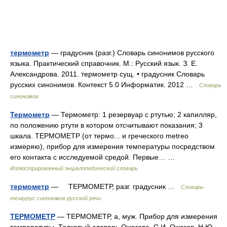
термометр
— градусник (разг.) Словарь синонимов русского
языка. Практический справочник. М.: Русский язык. З. Е.
Александрова. 2011. термометр сущ. • градусник Словарь
русских синонимов. Контекст 5.0 Информатик. 2012 …
Словарь
синонимов
Термометр
— Термометр: 1 резервуар с ртутью; 2 капилляр,
по положению ртути в котором отсчитывают показания; 3
шкала. ТЕРМОМЕТР (от термо... и греческого metreo
измеряю), прибор для измерения температуры посредством
его контакта с исследуемой средой. Первые… …
Иллюстрированный энциклопедический словарь
термометр
— ТЕРМОМЕТР, разг. градусник …
Словарь-
тезаурус синонимов русской речи
ТЕРМОМЕТР
— ТЕРМОМЕТР, а, муж. Прибор для измерения