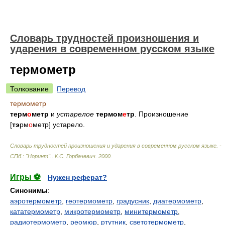
Словарь трудностей произношения и
ударения в современном русском языке
термометр
Толкование
Перевод
термометр
терм
о
метр
и
устарелое
термом
е
тр
. Произношение
[
тэ
рм
о
метр] устарело.
Словарь трудностей произношения и ударения в современном русском языке. -
СПб.: "Норинт".
.
К.С. Горбачевич
.
2000
.
Игры ⚽
Нужен реферат?
Синонимы
:
аэротермометр
,
геотермометр
,
градусник
,
диатермометр
,
кататермометр
,
микротермометр
,
минитермометр
,
радиотермометр
,
реомюр
,
ртутник
,
светотермометр
,