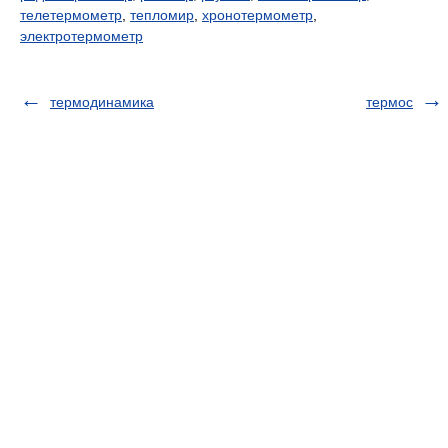
телетермометр
,
тепломир
,
хронотермометр
,
электротермометр
термодинамика
термос